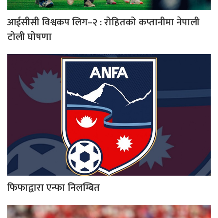
आईसीसी विश्वकप लिग–२ : रोहितको कप्तानीमा नेपाली
टोली घोषणा
फिफाद्वारा एन्फा निलम्बित