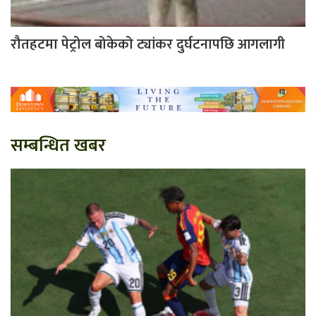
रौतहटमा पेट्रोल बोकेको ट्यांकर दुर्घटनापछि आगलागी
सम्बन्धित खबर