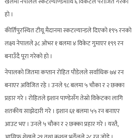
खेलमा नेपालले स्कटल्याण्डमाथि ६ विकेटले पराजित गरेको
हो ।
कीर्तिपुरस्थित टीयू मैदानमा स्कटल्यान्डले दिएको १९५ रनको
लक्ष्य नेपालले ३८ ओभर १ बलमा ४ विकेट गुमाएर १९९ रन
बनाउँदै पूरा गरेको हो ।
नेपालको जितमा कप्तान रोहित पौडेलले सर्वाधिक ७४ रन
बनाएर अविजित रहे । उनले ९८ बलमा ५ चौका र २ छक्का
प्रहार गरे । रोहितले इशान पाण्डेसँग तेस्रो विकेटका लागि
शतकीय साझेदारी गरे । इशान ६१ बलमा ५५ रन बनाएर
आउट भए । उनले ५ चौका र २ छक्का प्रहार गरे । यस्तै,
आसिफ शेखले २९ तथा कुशल भुर्तेलले २८ रन जोडे ।