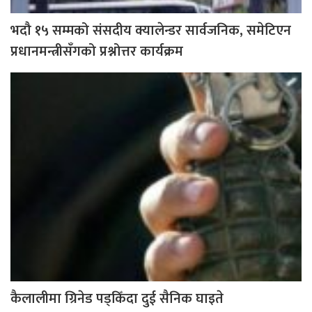
भदौ १५ सम्मको संसदीय क्यालेन्डर सार्वजनिक, समेटिएन
प्रधानमन्त्रीसँगको प्रश्नोत्तर कार्यक्रम
कैलालीमा ग्रिनेड पड्किँदा दुई सैनिक घाइते