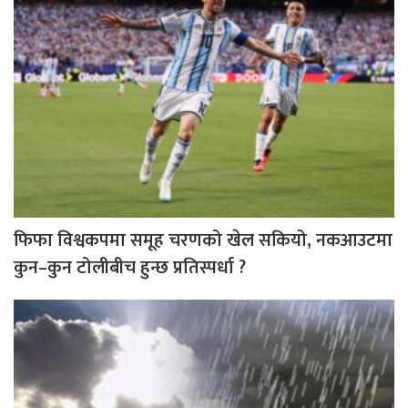
फिफा विश्वकपमा समूह चरणको खेल सकियो, नकआउटमा
कुन–कुन टोलीबीच हुन्छ प्रतिस्पर्धा ?