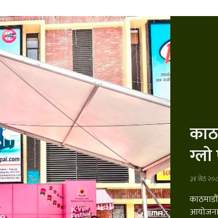
काठम
ग्लो 
३१ जेठ २०
काठमाडौं
आयोजनामा