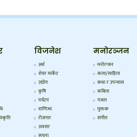
र
विजनेश
मनोरञ्जन
अर्थ
मनोरन्जन
शेयर मार्केट
कला/साहित्य
उद्योग
कथा र उपन्यास
कृषि
कबिता
पर्यटन
गजल
धि
वाणिज्य
मुक्तक
ंस्कृति
रोजगार
संगीत
अवसर
सुचना