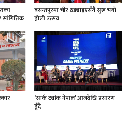
ितका
बसन्तपुरमा चीर ठड्याइएसँगै सुरू भयो
एर सांगितिक
होली उत्सव
रस्कार
‘सार्क ट्यांक नेपाल’ आजदेखि प्रसारण
हुँदै