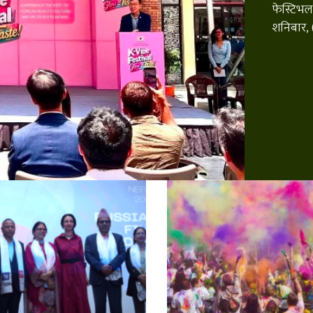
फेस्टिभल
शनिबार, (