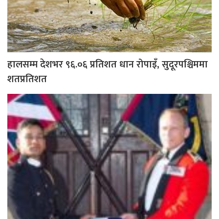
हालसम्म देशभर ९६.०६ प्रतिशत धान रोपाइँ, सुदूरपश्चिममा
शतप्रतिशत