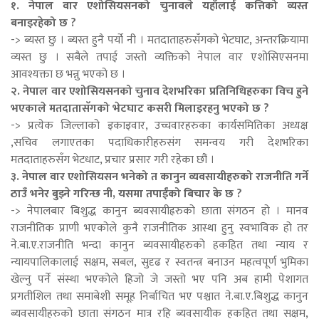
१. नेपाल वार एशोसियसनको चुनावले यहाँलाई कत्तिको व्यस्त
बनाइरहेको छ ?
-> ब्यस्त छु । ब्यस्त हुनै पर्यो नी । मतदाताहरुसँगको भेटघाट, अन्तरक्रियामा
व्यस्त छु । सबैले तपाई जस्तो व्यक्तिको नेपाल वार एशोसिएसनमा
आवश्यक्ता छ भन्नु भएको छ ।
२. नेपाल वार एशोसियसनको चुनाव देशभरिका प्रतिनिधिहरुका विच हुने
भएकाले मतदातासॅगको भेटघाट कसरी मिलाइरहनु भएको छ ?
-> प्रत्येक जिल्लाको इकाइवार, उच्चवारहरुका कार्यसमितिका अध्यक्ष
,सचिव लगाएतका पदाधिकारीहरुसंग समन्वय गरी देशभरिका
मतदाताहरुसँग भेटधाट, प्रचार प्रसार गरी रहेका छौं ।
३. नेपाल वार एशोसियसन भनेको त कानुन व्यवसायीहरुको राजनीति गर्ने
ठाउँ भनेर बुझ्ने गरिन्छ नी, यसमा तपाईंको बिचार के छ ?
-> नेपालबार बिशुद्ध
कानुन
ब्यवसायीह्ररुको छाता संगठन हो । मानव
राजनीतिक प्राणी भएकोले कुनै राजनीतिक आस्था हुनु स्वभाविक हो तर
ने.बा.ए.राजनीति भन्दा कानुन ब्यवसायीहरुको हकहित तथा न्याय र
न्यायपालिकालाई सक्षम, सबल, सुदृढ र स्वतन्त्र बनाउन महत्वपूर्ण भुमिका
खेल्नु पर्ने संस्था भएकोले हिजो जे जस्तो भए पनि अब हामी पेशागत
प्रगतीशिल तथा समाबेशी समूह निर्बाचित भए पश्चात ने.बा.ए.बिशुद्ध कानुन
ब्यवसायीहरुको छाता संगठन मात्र रहि ब्यवसायीक हकहित तथा सक्षम,