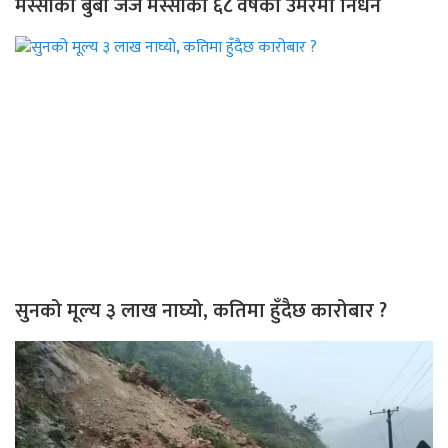
मेस्सीका बुबा जर्ज मेस्सीको ६८ वर्षको उमेरमा निधन
सुनको मूल्य ३ लाख नाघ्यो, कतिमा हुँदैछ कारोबार ?