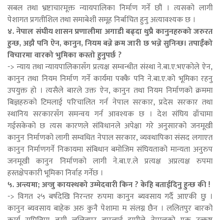
सबल तथा भ्रष्टाचारमूक्त न्यायपालिका निर्माण गर्ने छौं । त्यसको लागी
पेशागत प्रगतीशिल तथा समाबेशी समूह निर्बाचित हुनु अत्यावश्यक छ ।
४. नेपाल संघीय शासन प्रणालीमा अगाडी बढ्दा थुप्रै कानुनहरुको जरुरत
हुन्छ, अझै पनि ऐन, कानुन, नियम बन्ने क्रम जारी छ भन्ने सुनिन्छ। तपाईंको
विचारमा वारको भुमिका कस्तो हुनुपर्छ ?
-> न्याय तथा न्यायपालिकासँग प्रत्यक्ष सम्वन्धीत संस्था ने.बा.ए.भएकोले ऐन,
कानुन तथा नियम निर्माण गर्ने कार्यमा पक्कै पनि ने.बा.ए.को भूमिका रहनु
उपयुक्त हो । त्यसैले बारले उक्त ऐन, कानुन तथा नियम निर्माणको क्रममा
बिज्ञहरुको टिमलाई परिचालित गर्न नेपाल सरकार, प्रदेस सरकार तथा
स्थानिय सरकारसँग समन्वय गर्न आवश्यक छ । देश संघिय ढाँचामा
गईसकेको छ त्यस कारणले संविधानले अपेक्षा गरे अनुसारको जनमूखी
कानुन निर्माणको लागी सम्वधित नेपाल सरकार, व्यवथापिका संसद लगाएत
कानुन निर्माणगर्ने निकायमा संबिधान बमोजिम संघियताको मान्यता अनुरुप
जनमूखी कानुन निर्माणको लागी ने.बा.ए.ले प्रत्यक्ष अप्रत्यक्ष रुपमा
हस्तक्षेपकारी भूमिका निर्वाह गर्नेछ ।
५. अन्त्यमा; अन्जु कायस्थको उम्मेदवारी किन ? केहि बताईदिनु हुन्छ की !
-> विगत २५ बर्षदेखि निरन्तर रुपमा कानुन ब्यवसाय गर्दै आएकी छु ।
कानुन ब्यवसाय बाहेक अरु कुनै पेशामा म संलग्न छैन । ललितपुर बारको