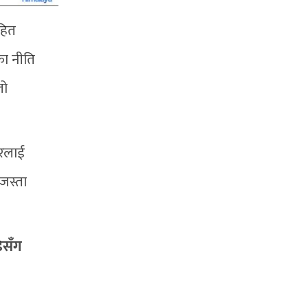
हित
ा नीति
लो
ारलाई
 जस्ता
ेसँग