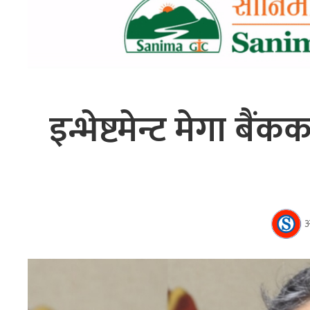
इन्भेष्टमेन्ट मेगा बै
अ