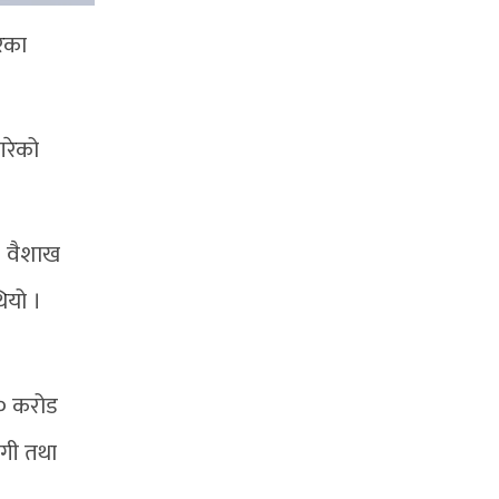
रेका
गरेको
० वैशाख
ियो ।
४० करोड
ठगी तथा