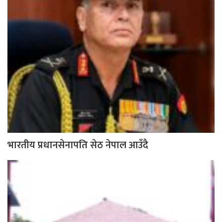
भारतीय प्रधानसेनापति सेठ नेपाल आउँदै