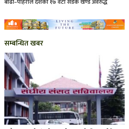
बाढी–पहिरोले देशका १७ वटा सडक खण्ड अवरुद्ध
सम्बन्धित खबर