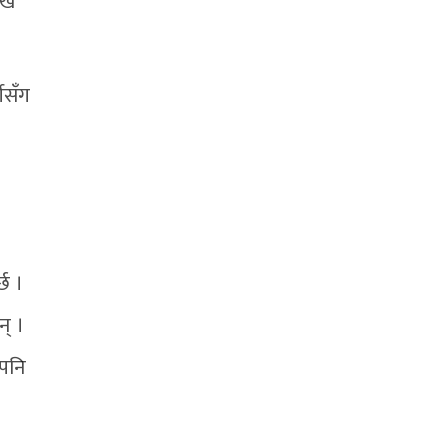
खि
ीसँग
छ ।
न् ।
ेपनि