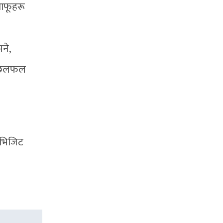
 आफूहरू
ने,
थि छलफल
 भिजिट