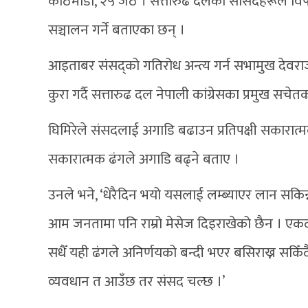
काठमाडौं, २५ जेठ । सत्तारुढ दलका सांसदहरूले व
सञ्चालन गर्ने बताएका छन् ।
आइताबर संसद्को गतिरोध अन्त्य गर्न सभामुख देवरा
कुरा गर्दै सत्तारुढ दल नेपाली कांग्रेसका प्रमुख सचेत
घिमिरेले संसदलाई अगाडि बढाउन प्रतिपक्षी सकारात
सकारात्मक ढंगले अगाडि बढ्ने बताए ।
उनले भने, ‘धेरैदिन भयो यसलाई लम्ब्याएर लान सकिन्
आम जनतामा पनि राम्रो मेसेज दिइराखेको छैन । एकदमै 
सधैँ यही ढंगले अनिर्णयको बन्दी भएर बसिराख्न सकिँद
व्यवधान त आउँछ तर संसद चल्छ ।’