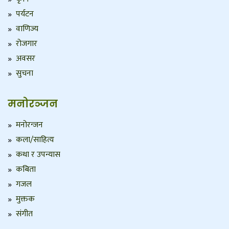
पर्यटन
वाणिज्य
रोजगार
अवसर
सुचना
मनोरञ्जन
मनोरन्जन
कला/साहित्य
कथा र उपन्यास
कबिता
गजल
मुक्तक
संगीत