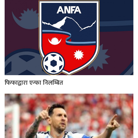
फिफाद्वारा एन्फा निलम्बित