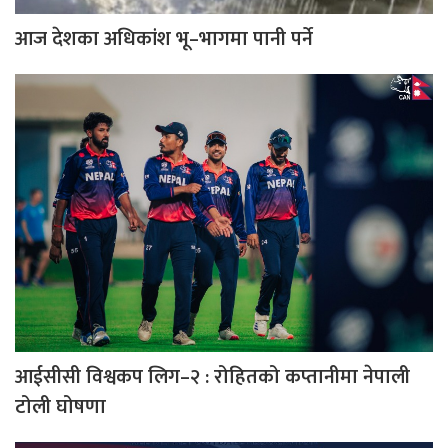
आज देशका अधिकांश भू–भागमा पानी पर्ने
आईसीसी विश्वकप लिग–२ : रोहितको कप्तानीमा नेपाली
टोली घोषणा