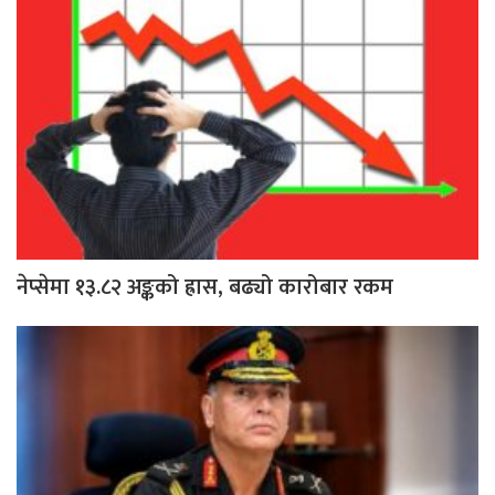
नेप्सेमा १३.८२ अङ्कको ह्रास, बढ्यो कारोबार रकम