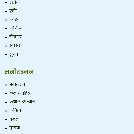
उद्योग
कृषि
पर्यटन
वाणिज्य
रोजगार
अवसर
सुचना
मनोरञ्जन
मनोरन्जन
कला/साहित्य
कथा र उपन्यास
कबिता
गजल
मुक्तक