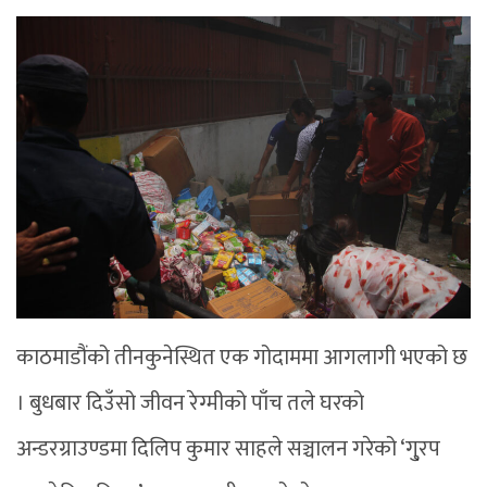
काठमाडौंको तीनकुनेस्थित एक गोदाममा आगलागी भएको छ
। बुधबार दिउँसो जीवन रेग्मीको पाँच तले घरको
अन्डरग्राउण्डमा दिलिप कुमार साहले सञ्चालन गरेको ‘गु्रप