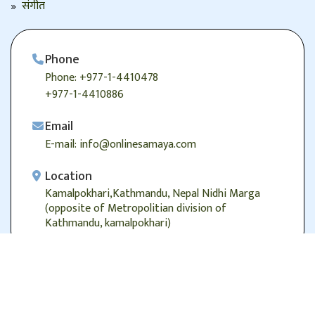
संगीत
Phone
Phone: +977-1-4410478
+977-1-4410886
Email
E-mail: info@onlinesamaya.com
Location
Kamalpokhari,Kathmandu, Nepal Nidhi Marga
(opposite of Metropolitian division of
Kathmandu, kamalpokhari)
© 2026
Onlinesamaya.com
, Alright Reserved.
Designed/Developed by:
Genesis Web Technology