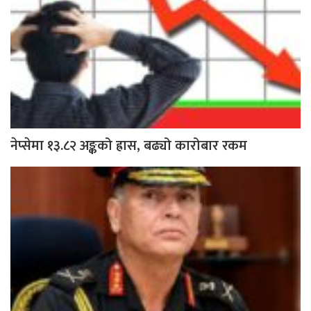
नेप्सेमा १३.८२ अङ्कको ह्रास, बढ्यो कारोबार रकम