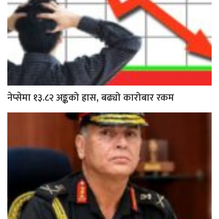
नेप्सेमा १३.८२ अङ्कको ह्रास, बढ्यो कारोबार रकम