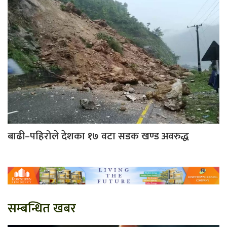
बाढी–पहिरोले देशका १७ वटा सडक खण्ड अवरुद्ध
सम्बन्धित खबर