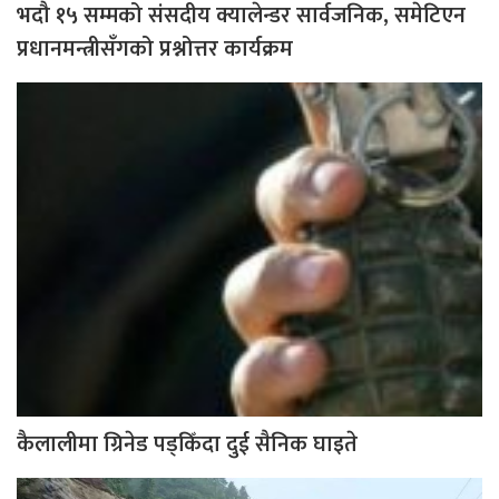
भदौ १५ सम्मको संसदीय क्यालेन्डर सार्वजनिक, समेटिएन
प्रधानमन्त्रीसँगको प्रश्नोत्तर कार्यक्रम
कैलालीमा ग्रिनेड पड्किँदा दुई सैनिक घाइते