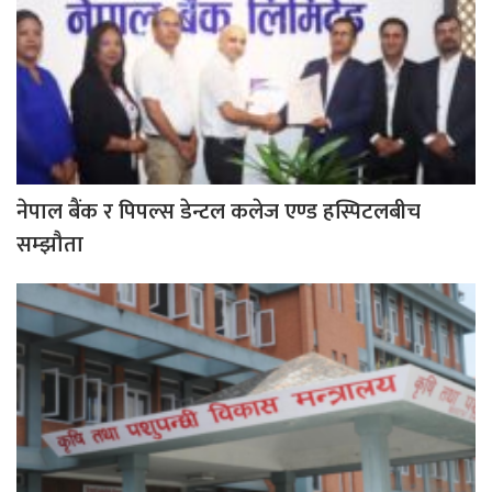
नेपाल बैंक र पिपल्स डेन्टल कलेज एण्ड हस्पिटलबीच
सम्झौता