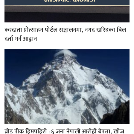
करदाता प्रोत्साहन पोर्टल सञ्चालनमा, नगद खरिदका बिल
दर्ता गर्न आह्वान
ब्रोड पीक हिमपहिरो : ६ जना नेपाली आरोही बेपत्ता, खोज