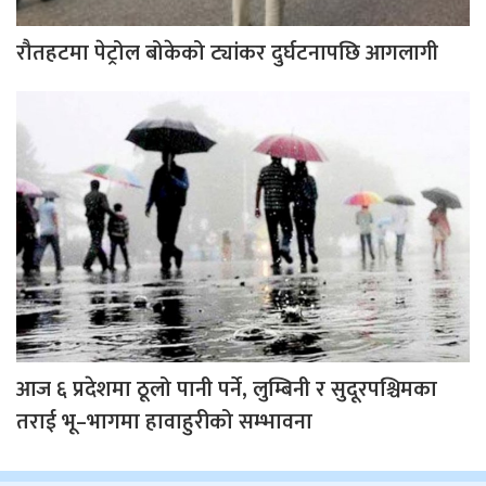
रौतहटमा पेट्रोल बोकेको ट्यांकर दुर्घटनापछि आगलागी
आज ६ प्रदेशमा ठूलो पानी पर्ने, लुम्बिनी र सुदूरपश्चिमका
तराई भू–भागमा हावाहुरीको सम्भावना