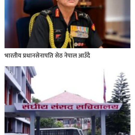
भारतीय प्रधानसेनापति सेठ नेपाल आउँदै