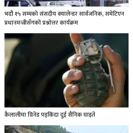
भदौ १५ सम्मको संसदीय क्यालेन्डर सार्वजनिक, समेटिएन
प्रधानमन्त्रीसँगको प्रश्नोत्तर कार्यक्रम
कैलालीमा ग्रिनेड पड्किँदा दुई सैनिक घाइते