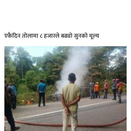
एकैदिन तोलामा ८ हजारले बढ्यो सुनको मूल्य