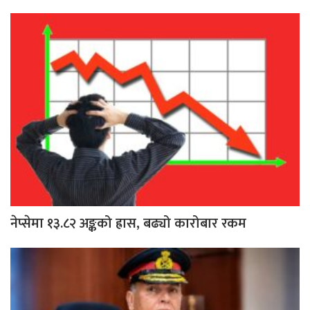
नेप्सेमा १३.८२ अङ्कको ह्रास, बढ्यो कारोबार रकम