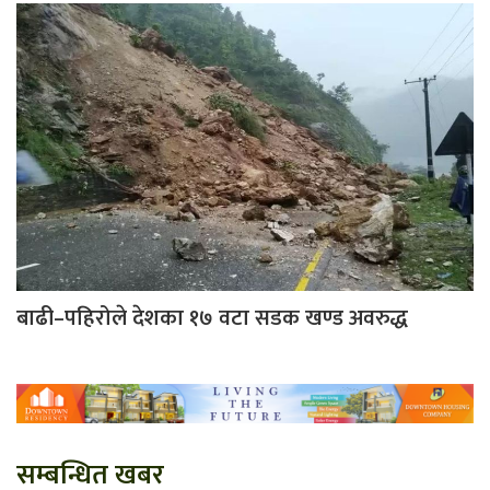
बाढी–पहिरोले देशका १७ वटा सडक खण्ड अवरुद्ध
सम्बन्धित खबर