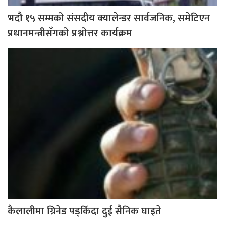
भदौ १५ सम्मको संसदीय क्यालेन्डर सार्वजनिक, समेटिएन
प्रधानमन्त्रीसँगको प्रश्नोत्तर कार्यक्रम
कैलालीमा ग्रिनेड पड्किँदा दुई सैनिक घाइते