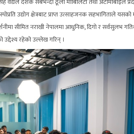
 सिंह वैद्यले देशकै सबैभन्दा ठूलो मोबिलिटी तथा अटोमोबाइल प्र
्पोप्रति उद्योग क्षेत्रबाट प्राप्त उत्साहजनक सहभागिताले यसको 
्रदर्शनीमा सीमित नराखी नेपालमा आधुनिक, दिगो र सर्वसुलभ ग
ो उद्देश्य रहेको उल्लेख गरिन् ।