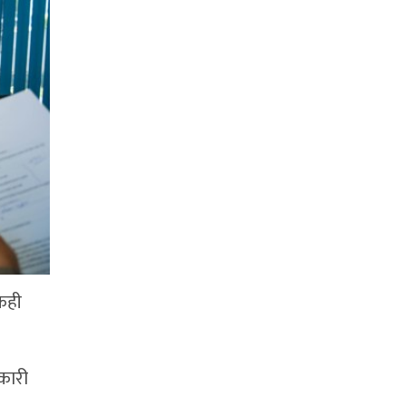
ेही
कारी