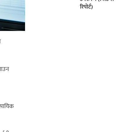
रिपोर्ट)
ल
साउन
ावसायिक