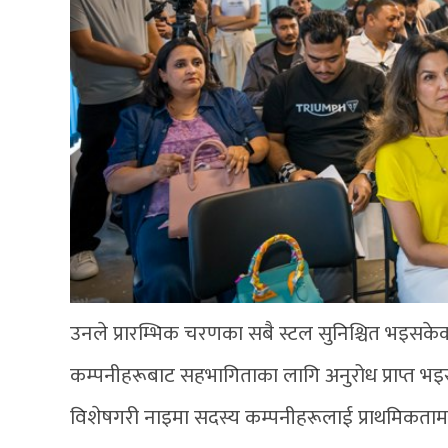
उनले प्रारम्भिक चरणका सबै स्टल सुनिश्चित भइसके
कम्पनीहरूबाट सहभागिताका लागि अनुरोध प्राप्त भइर
विशेषगरी नाइमा सदस्य कम्पनीहरूलाई प्राथमिकतामा र