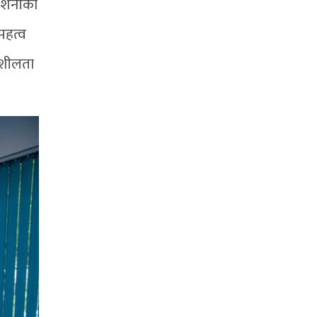
दर्शनीका
महत्व
तिशीलता