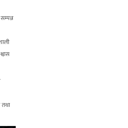
म्पन्न
शाली
श्वास
त
त तथा