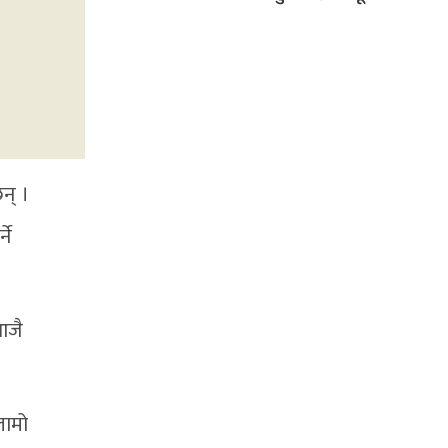
न् ।
ने
आजै
लामो