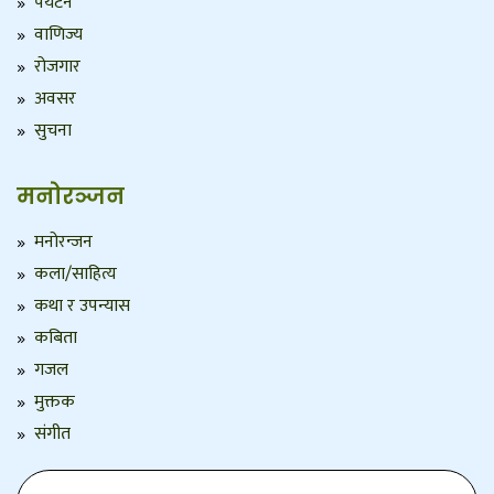
पर्यटन
वाणिज्य
रोजगार
अवसर
सुचना
मनोरञ्जन
मनोरन्जन
कला/साहित्य
कथा र उपन्यास
कबिता
गजल
मुक्तक
संगीत