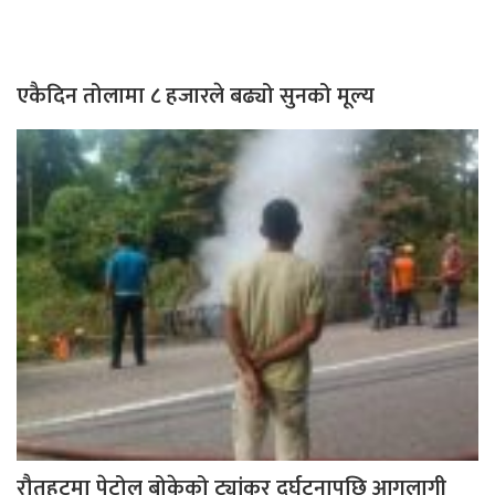
एकैदिन तोलामा ८ हजारले बढ्यो सुनको मूल्य
रौतहटमा पेट्रोल बोकेको ट्यांकर दुर्घटनापछि आगलागी