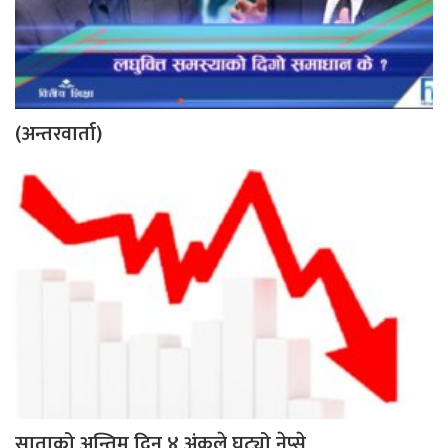
(अन्तरवार्ता)
साताको अन्तिम दिन ४ अंकले घट्यो नेप्से