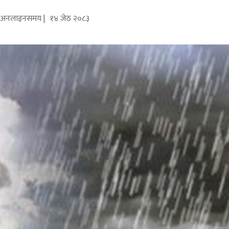
अनलाइनसमय |
१४ जेठ २०८३