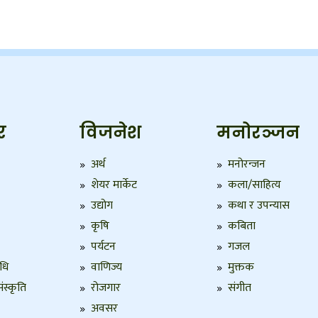
र
विजनेश
मनोरञ्जन
अर्थ
मनोरन्जन
शेयर मार्केट
कला/साहित्य
उद्योग
कथा र उपन्यास
कृषि
कबिता
पर्यटन
गजल
िधि
वाणिज्य
मुक्तक
ंस्कृति
रोजगार
संगीत
अवसर