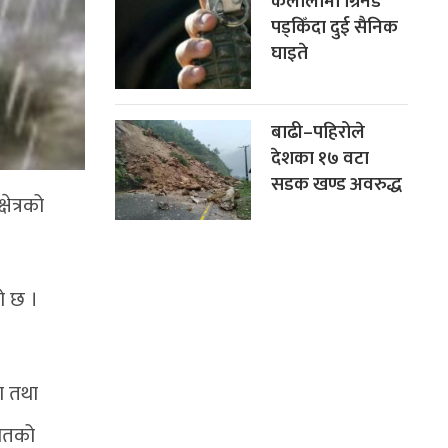
कैलालीमा ग्रिनेड
पड्किँदा दुई सैनिक
घाइते
बाढी–पहिरोले
देशका १७ वटा
सडक खण्ड अवरुद्ध
ेत्रको
ो छ ।
मा तथा
पातको