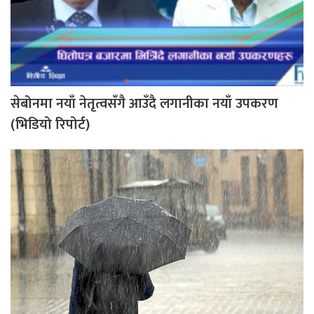
सेबोनमा नयाँ नेतृत्वसँगै आउँदै लगानीका नयाँ उपकरण
(भिडियो रिपोर्ट)