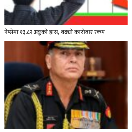
नेप्सेमा १३.८२ अङ्कको ह्रास, बढ्यो कारोबार रकम