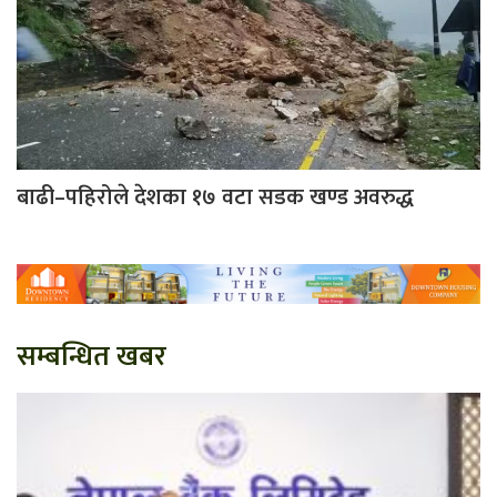
बाढी–पहिरोले देशका १७ वटा सडक खण्ड अवरुद्ध
सम्बन्धित खबर