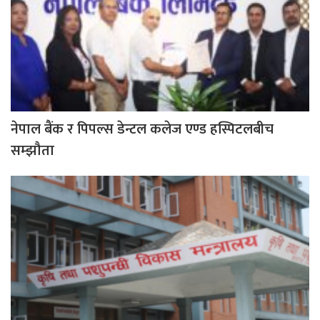
नेपाल बैंक र पिपल्स डेन्टल कलेज एण्ड हस्पिटलबीच
सम्झौता