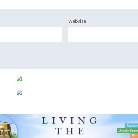
Website