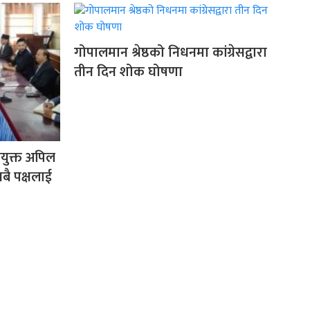
गोपालमान श्रेष्ठको निधनमा कांग्रेसद्वारा
तीन दिन शोक घोषणा
युक्त अपिल
सबै पक्षलाई