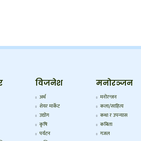
र
विजनेश
मनोरञ्जन
अर्थ
मनोरन्जन
शेयर मार्केट
कला/साहित्य
उद्योग
कथा र उपन्यास
कृषि
कबिता
पर्यटन
गजल