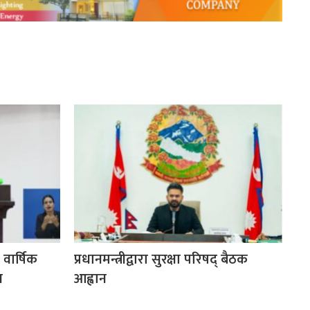
ार्षिक
प्रधानमन्त्रीद्वारा सुरक्षा परिषद् बैठक
स
आह्वान