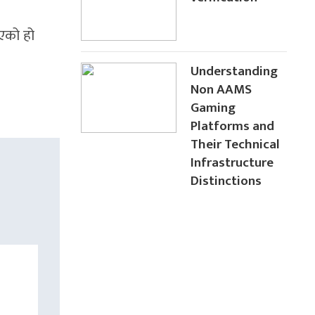
एको हो
Understanding
Non AAMS
Gaming
Platforms and
Their Technical
Infrastructure
Distinctions