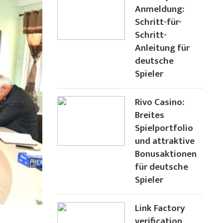
Anmeldung:
Schritt-für-
Schritt-
Anleitung für
deutsche
Spieler
Rivo Casino:
Breites
Spielportfolio
und attraktive
Bonusaktionen
für deutsche
Spieler
Link Factory
verification