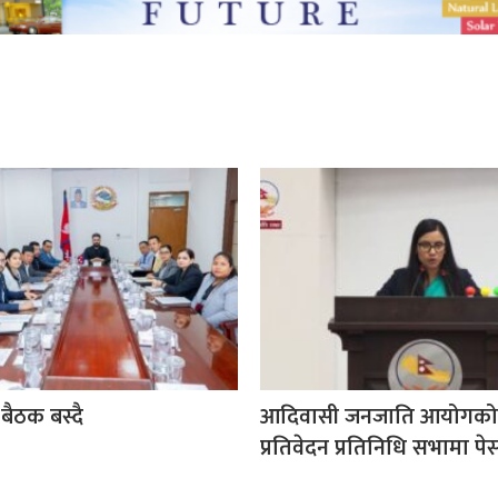
् बैठक बस्दै
आदिवासी जनजाति आयोगको व
प्रतिवेदन प्रतिनिधि सभामा पे