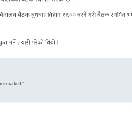
वालय बैठक बुधबार बिहान ११.०० बस्ने गरी बैठक स्थगित भ
 गर्ने तयारी गरेको थियो ।
 are marked
*