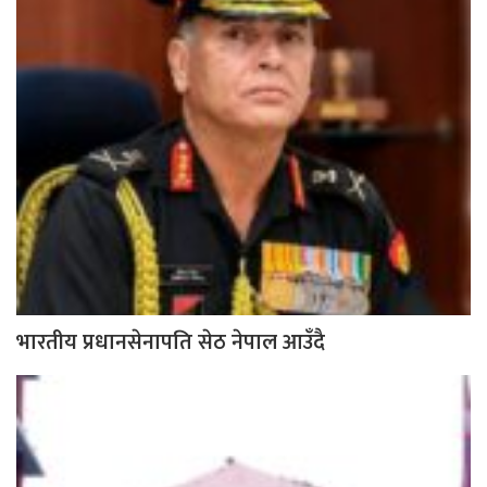
भारतीय प्रधानसेनापति सेठ नेपाल आउँदै