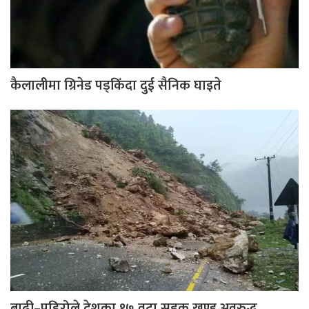
कैलालीमा ग्रिनेड पड्किँदा दुई सैनिक घाइते
बाढी–पहिरोले देशका १७ वटा सडक खण्ड अवरुद्ध