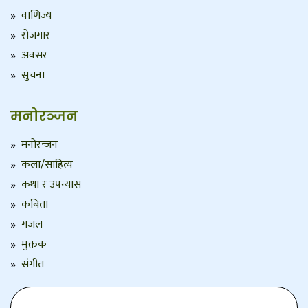
वाणिज्य
रोजगार
अवसर
सुचना
मनोरञ्जन
मनोरन्जन
कला/साहित्य
कथा र उपन्यास
कबिता
गजल
मुक्तक
संगीत