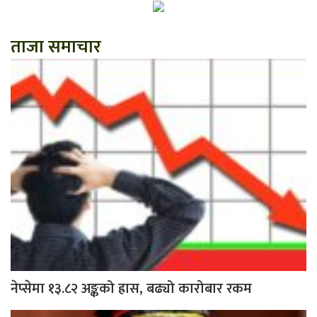
ताजा समाचार
नेप्सेमा १३.८२ अङ्कको ह्रास, बढ्यो कारोबार रकम