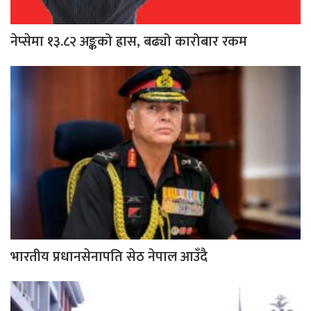
नेप्सेमा १३.८२ अङ्कको ह्रास, बढ्यो कारोबार रकम
भारतीय प्रधानसेनापति सेठ नेपाल आउँदै