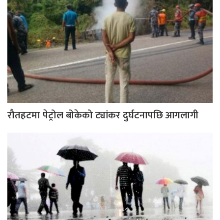
रौतहटमा पेट्रोल बोकेको ट्यांकर दुर्घटनापछि आगलागी