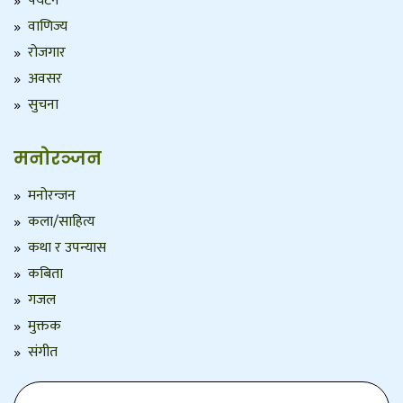
पर्यटन
वाणिज्य
रोजगार
अवसर
सुचना
मनोरञ्जन
मनोरन्जन
कला/साहित्य
कथा र उपन्यास
कबिता
गजल
मुक्तक
संगीत