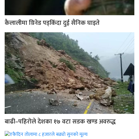
कैलालीमा ग्रिनेड पड्किँदा दुई सैनिक घाइते
बाढी–पहिरोले देशका १७ वटा सडक खण्ड अवरुद्ध