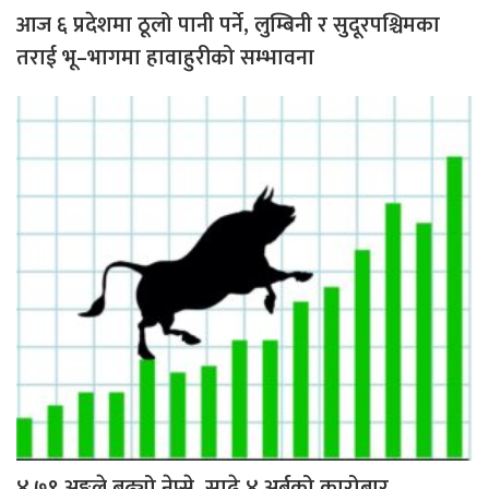
आज ६ प्रदेशमा ठूलो पानी पर्ने, लुम्बिनी र सुदूरपश्चिमका
तराई भू–भागमा हावाहुरीको सम्भावना
४.७९ अङ्कले बढ्यो नेप्से, साढे ४ अर्बको कारोबार