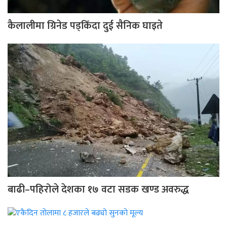
कैलालीमा ग्रिनेड पड्किँदा दुई सैनिक घाइते
बाढी–पहिरोले देशका १७ वटा सडक खण्ड अवरुद्ध