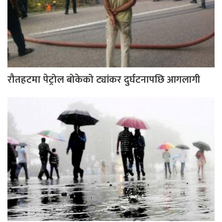
रौतहटमा पेट्रोल बोकेको ट्यांकर दुर्घटनापछि आगलागी