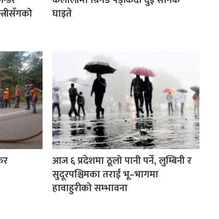
ेन्डर
कैलालीमा ग्रिनेड पड्किँदा दुई सैनिक
त्रीसँगको
घाइते
ंकर
आज ६ प्रदेशमा ठूलो पानी पर्ने, लुम्बिनी र
सुदूरपश्चिमका तराई भू–भागमा
हावाहुरीको सम्भावना