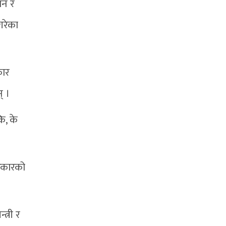
ान र
 गरेका
कार
् ।
ि, के
सरकारको
त्री र