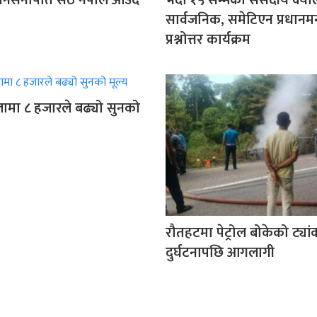
ानसेनापति सेठ नेपाल आउँदै
भदौ १५ सम्मको संसदीय क्याल
सार्वजनिक, समेटिएन प्रधानमन्
प्रश्नोत्तर कार्यक्रम
ामा ८ हजारले बढ्यो सुनको
रौतहटमा पेट्रोल बोकेको ट्या
दुर्घटनापछि आगलागी