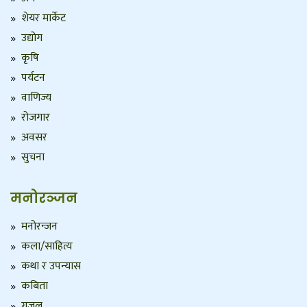
शेयर मार्केट
उद्योग
कृषि
पर्यटन
वाणिज्य
रोजगार
अवसर
सुचना
मनोरञ्जन
मनोरन्जन
कला/साहित्य
कथा र उपन्यास
कबिता
गजल