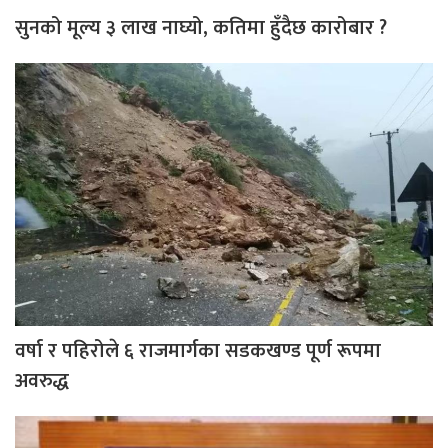
सुनको मूल्य ३ लाख नाघ्यो, कतिमा हुँदैछ कारोबार ?
वर्षा र पहिरोले ६ राजमार्गका सडकखण्ड पूर्ण रूपमा
अवरुद्ध