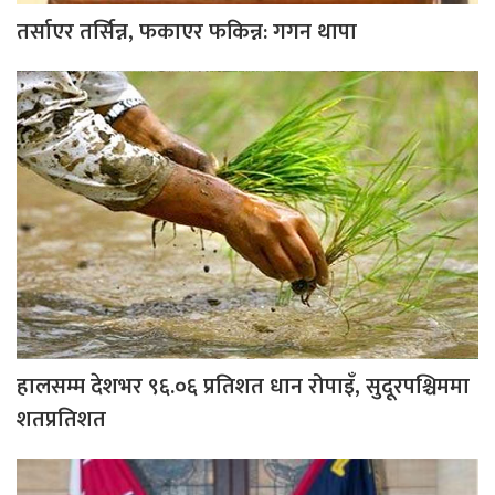
तर्साएर तर्सिन्न, फकाएर फकिन्न: गगन थापा
हालसम्म देशभर ९६.०६ प्रतिशत धान रोपाइँ, सुदूरपश्चिममा
शतप्रतिशत