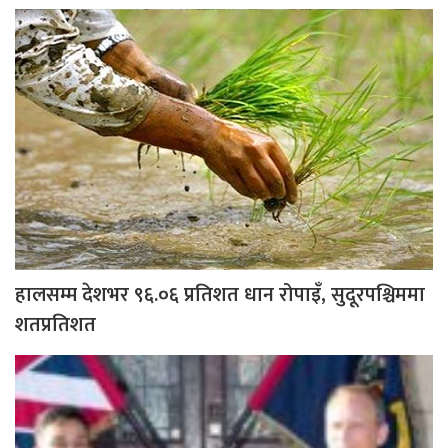
हालसम्म देशभर ९६.०६ प्रतिशत धान रोपाइँ, सुदूरपश्चिममा
शतप्रतिशत