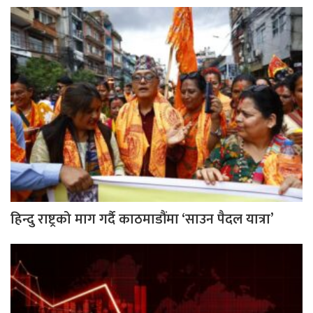
हिन्दु राष्ट्रको माग गर्दै काठमाडौंमा ‘साउन पैदल यात्रा’