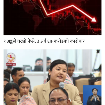
९ अङ्कले घट्यो नेप्से, ३ अर्ब ६७ करोडको कारोबार