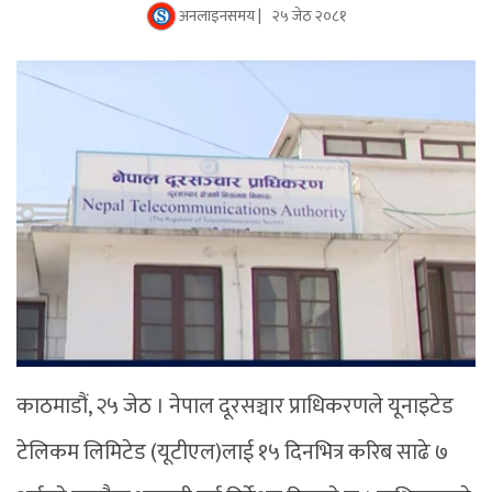
अनलाइनसमय |
२५ जेठ २०८१
काठमाडौं, २५ जेठ । नेपाल दूरसञ्चार प्राधिकरणले यूनाइटेड
टेलिकम लिमिटेड (यूटीएल)लाई १५ दिनभित्र करिब साढे ७