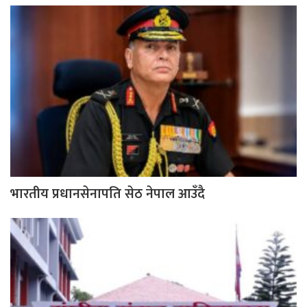
भारतीय प्रधानसेनापति सेठ नेपाल आउँदै