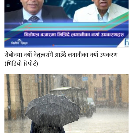
सेबोनमा नयाँ नेतृत्वसँगै आउँदै लगानीका नयाँ उपकरण
(भिडियो रिपोर्ट)