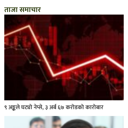
ताजा समाचार
९ अङ्कले घट्यो नेप्से, ३ अर्ब ६७ करोडको कारोबार