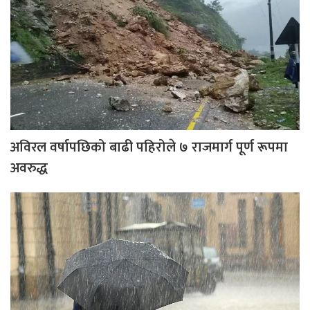
अविरल वर्षापछिको बाढी पहिरोले ७ राजमार्ग पूर्ण रूपमा
अवरुद्ध