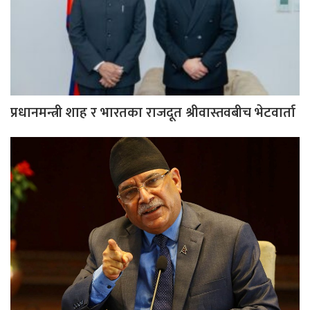
प्रधानमन्त्री शाह र भारतका राजदूत श्रीवास्तवबीच भेटवार्ता