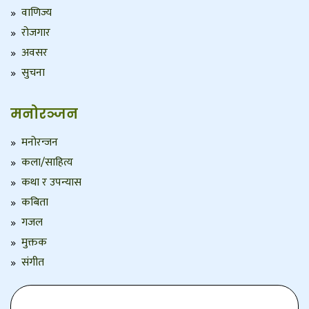
वाणिज्य
रोजगार
अवसर
सुचना
मनोरञ्जन
मनोरन्जन
कला/साहित्य
कथा र उपन्यास
कबिता
गजल
मुक्तक
संगीत