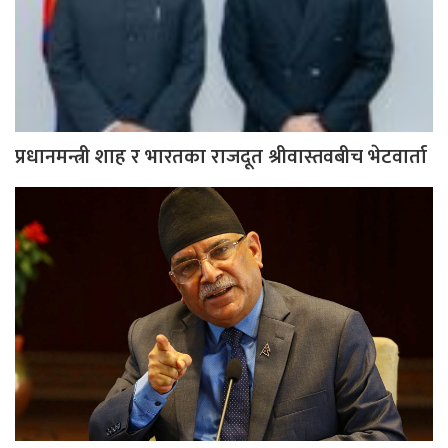
प्रधानमन्त्री शाह र भारतका राजदूत श्रीवास्तवबीच भेटवार्ता