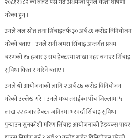
२०८१र०८२ को बजेट पेस गर्दै अर्थमन्त्री पुनले यस्तो घोषणा
गरेका हुन् ।
उनले जल स्रोत तथा सिँचाइतर्फ ३० अर्ब ८१ करोड विनियोजन
गरेको बताए । उनले रानी जमरा सिँचाइ अन्तर्गत प्रथम
चरणको १४ हजार ३ सय हेक्टरमा शाखा नहर बनाएर सिँचाइ
सुविधा विस्तार गरिने बताए ।
उनले यो आयोजनाको लागि २ अर्ब ८७ करोड विनियोजन
गरेको उल्लेख गरे । उनले मध्य तराईका पाँच जिल्लामा ५
लाख २२ हजार हेक्टर जमिनमा भरपर्दा सिँचाइ सुविधा
पुर्‍याउन सुनकोशी मरिण सिँचाइ आयोजनाको हेडवक्स पावर
हाउस निर्माण गर्न ३ अर्ब १२ करोड बजेट विनियोजन गरेको