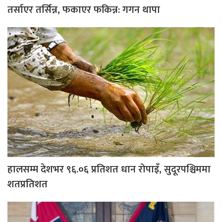
तर्साएर तर्सिन्न, फकाएर फकिन्न: गगन थापा
हालसम्म देशभर ९६.०६ प्रतिशत धान रोपाइँ, सुदूरपश्चिममा
शतप्रतिशत