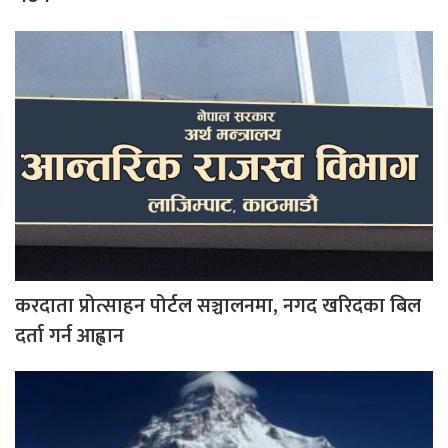
करदाता प्रोत्साहन पोर्टल सञ्चालनमा, नगद खरिदका बिल
दर्ता गर्न आह्वान