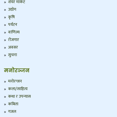
शेयर मार्केट
उद्योग
कृषि
पर्यटन
वाणिज्य
रोजगार
अवसर
सुचना
मनोरञ्जन
मनोरन्जन
कला/साहित्य
कथा र उपन्यास
कबिता
गजल