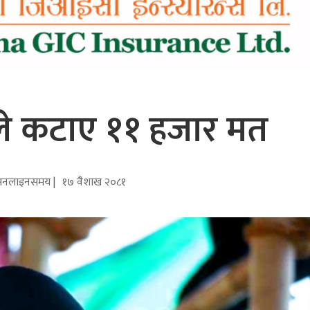
ङले कटाए ११ हजार मत
अनलाइनसमय |
१७ वैशाख २०८१