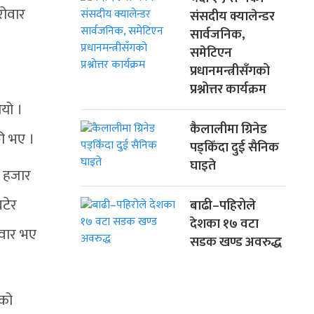
रोवार
संसदीय क्यालेन्डर
सार्वजनिक,
समेटिएन
प्रधानमन्त्रीसँगको
प्रश्नोत्तर कार्यक्रम
ियो ।
कैलालीमा ग्रिनेड
ी भए ।
पड्किँदा दुई सैनिक
घाइते
५ हजार
टेर
बाढी–पहिरोले
देशका १७ वटा
वार भए
सडक खण्ड अवरुद्ध
ेको