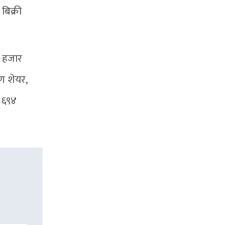
बिक्री
२ हजार
ण शेयर,
 ६९४