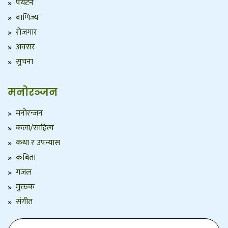
पर्यटन
वाणिज्य
रोजगार
अवसर
सुचना
मनोरञ्जन
मनोरन्जन
कला/साहित्य
कथा र उपन्यास
कबिता
गजल
मुक्तक
संगीत