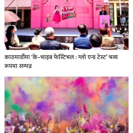
काठमाडौंमा ‘के–भाइब फेस्टिभल : ग्लो एन्ड टेस्ट’ भव्य
रूपमा सम्पन्न