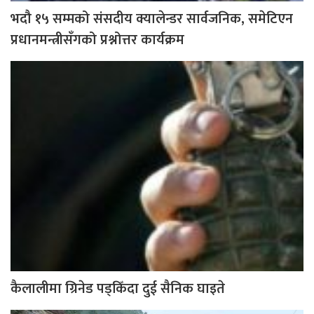
भदौ १५ सम्मको संसदीय क्यालेन्डर सार्वजनिक, समेटिएन
प्रधानमन्त्रीसँगको प्रश्नोत्तर कार्यक्रम
कैलालीमा ग्रिनेड पड्किँदा दुई सैनिक घाइते