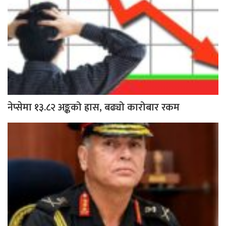
नेप्सेमा १३.८२ अङ्कको ह्रास, बढ्यो कारोबार रकम