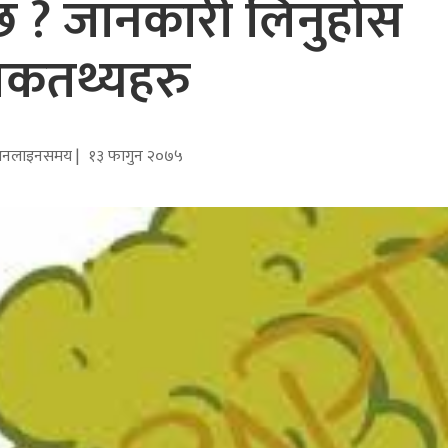
न्छ ? जानकारी लिनुहोस
चकतथ्यहरु
नलाइनसमय |
१३ फागुन २०७५