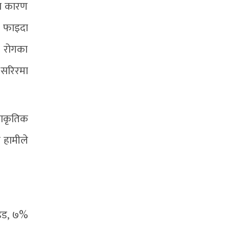
का कारण
ि फाइदा
ा रोगका
 सरिरमा
्राकृतिक
ज हामीले
ाइड, ७%