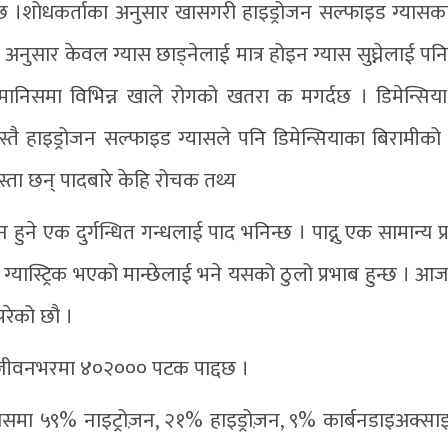
ेको छ ।शोधकर्ताका अनुसार खासगरी हाइड्रोजन सल्फाइड ग्यास
अनुसार केवल ग्यास छाड्नेलाई मात्र होइन ग्यास सुघ्नेलाई पन
ले मानिसमा विभिन्न खाले रोगको खतरा क मगर्दछ । डिमेन्सिय
स्तै हाइड्रोजन सल्फाइड ग्यासले पनि डिमेन्सियाका बिरामीको
्ता छन् पादबारे केहि रोचक तथ्य
हुने एक दुर्गन्धित गन्धलाई पाद भनिन्छ । पाद्नु एक सामान्य प
ा ग्यास्ट्रिक भएको मान्छेलाई भने यसको ठुलो प्रभाब हुन्छ । आ
परेको छौ ।
े जीवनभरमा ४०२००० पटक पाद्दछ ।
 । यसमा ५९% नाइट्रोज़न, २१% हाइड्रोज़न, ९% कार्बनडाइअक्स