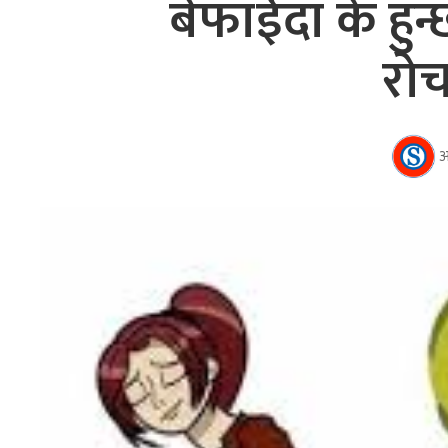
बेफाईदा के हु
रो
अ