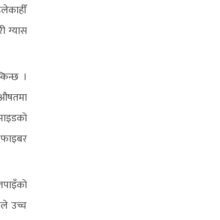
लेकाहीँ
ी ग्यास
किन्छ ।
ा औषतमा
्साइडको
त फाइबर
 तपाइँको
ले उच्च