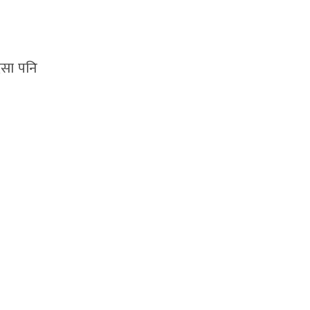
िसा पनि
।