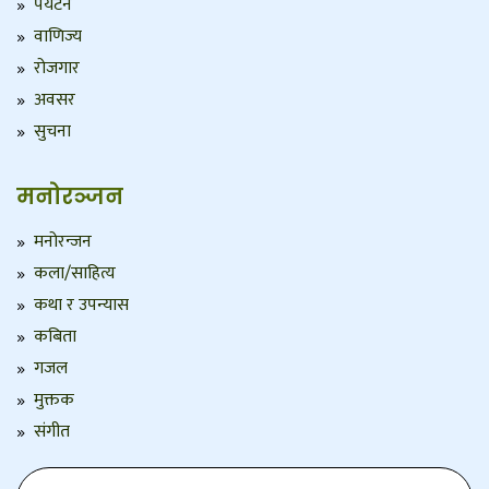
पर्यटन
वाणिज्य
रोजगार
अवसर
सुचना
मनोरञ्जन
मनोरन्जन
कला/साहित्य
कथा र उपन्यास
कबिता
गजल
मुक्तक
संगीत