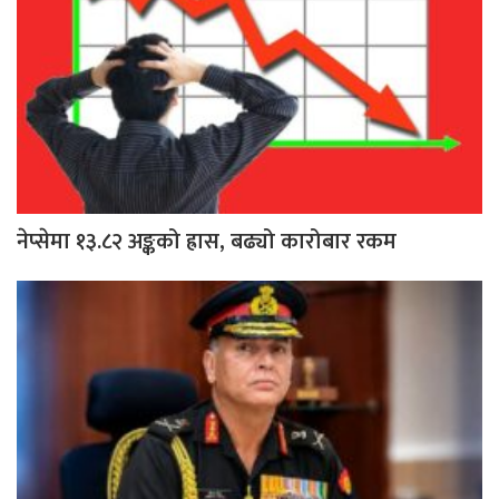
नेप्सेमा १३.८२ अङ्कको ह्रास, बढ्यो कारोबार रकम