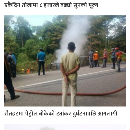
एकैदिन तोलामा ८ हजारले बढ्यो सुनको मूल्य
रौतहटमा पेट्रोल बोकेको ट्यांकर दुर्घटनापछि आगलागी