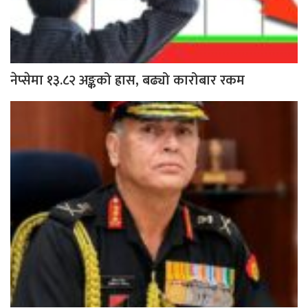
नेप्सेमा १३.८२ अङ्कको ह्रास, बढ्यो कारोबार रकम