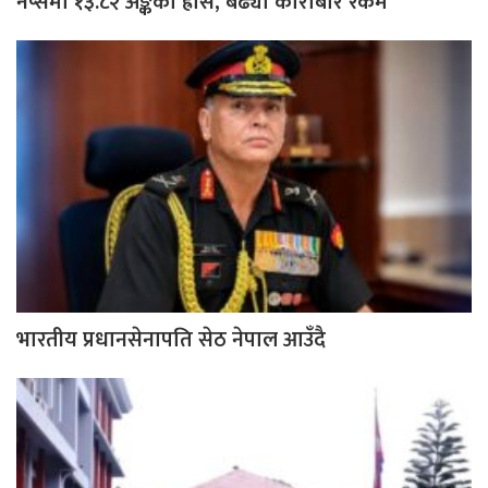
नेप्सेमा १३.८२ अङ्कको ह्रास, बढ्यो कारोबार रकम
भारतीय प्रधानसेनापति सेठ नेपाल आउँदै