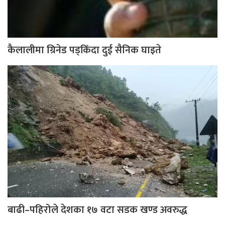
कैलालीमा ग्रिनेड पड्किँदा दुई सैनिक घाइते
बाढी–पहिरोले देशका १७ वटा सडक खण्ड अवरुद्ध