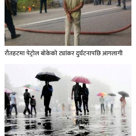
रौतहटमा पेट्रोल बोकेको ट्यांकर दुर्घटनापछि आगलागी