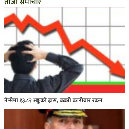
ताजा समाचार
नेप्सेमा १३.८२ अङ्कको ह्रास, बढ्यो कारोबार रकम