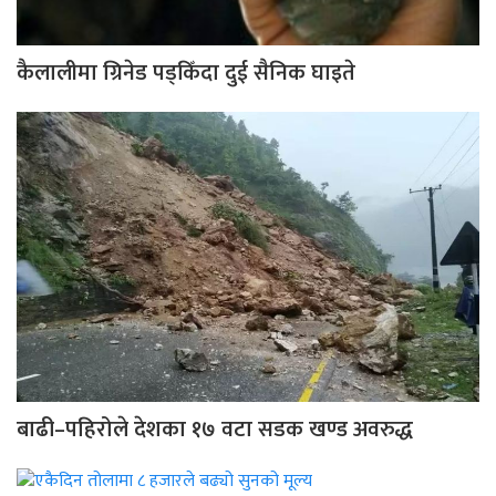
कैलालीमा ग्रिनेड पड्किँदा दुई सैनिक घाइते
बाढी–पहिरोले देशका १७ वटा सडक खण्ड अवरुद्ध