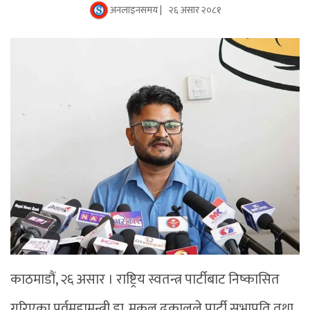
अनलाइनसमय |
२६ असार २०८१
काठमाडौं, २६ असार । राष्ट्रिय स्वतन्त्र पार्टीबाट निष्कासित
गरिएका पूर्वमहामन्त्री डा. मुकुल ढकालले पार्टी सभापति तथा