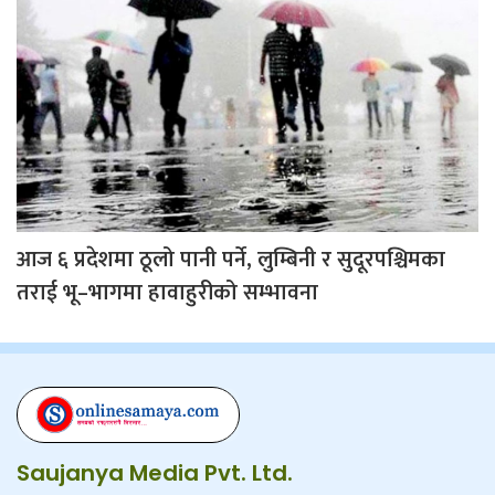
आज ६ प्रदेशमा ठूलो पानी पर्ने, लुम्बिनी र सुदूरपश्चिमका
तराई भू–भागमा हावाहुरीको सम्भावना
Saujanya Media Pvt. Ltd.