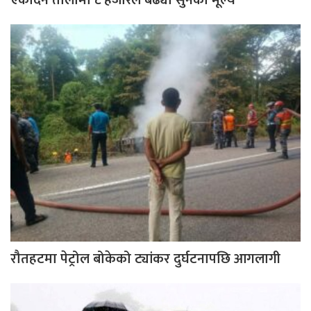
रौतहटमा पेट्रोल बोकेको ट्यांकर दुर्घटनापछि आगलागी