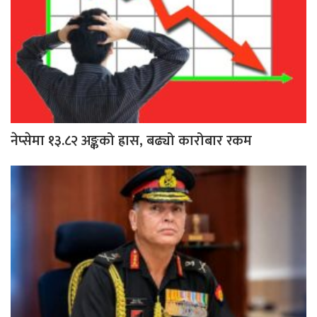
नेप्सेमा १३.८२ अङ्कको ह्रास, बढ्यो कारोबार रकम