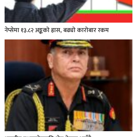
नेप्सेमा १३.८२ अङ्कको ह्रास, बढ्यो कारोबार रकम