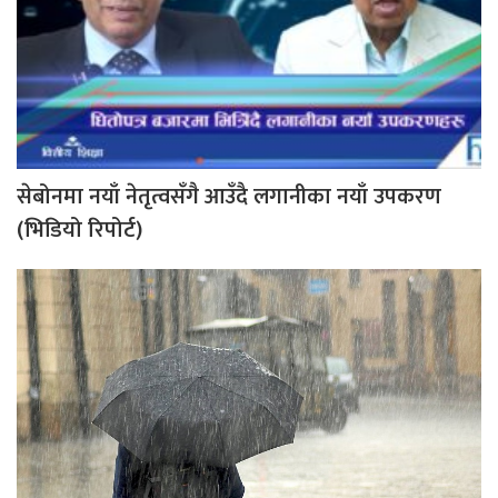
सेबोनमा नयाँ नेतृत्वसँगै आउँदै लगानीका नयाँ उपकरण
(भिडियो रिपोर्ट)