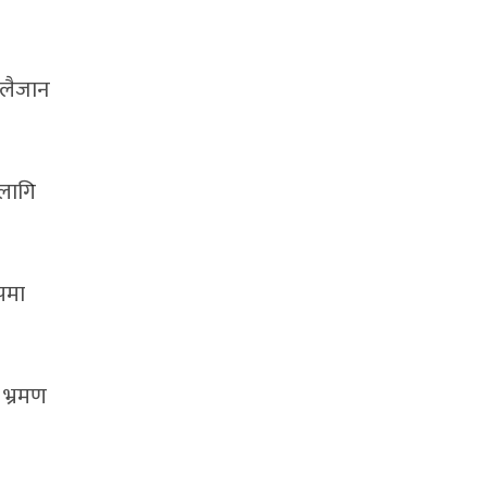
 लैजान
 लागि
ुपमा
 भ्रमण