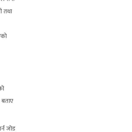
नी तथा
एको
को
ो बताए
गर्न जोड