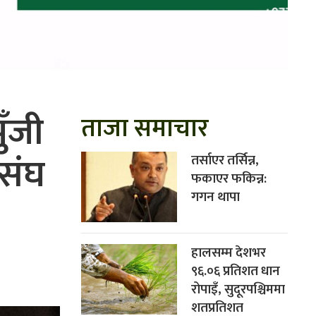
ुँजी
ताजा समाचार
ासंघ
तर्साएर तर्सिन्न,
फकाएर फकिन्न:
गगन थापा
हालसम्म देशभर
९६.०६ प्रतिशत धान
रोपाइँ, सुदूरपश्चिममा
शतप्रतिशत