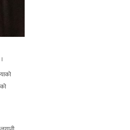
 ।
लियाको
ेको
 “लगानी