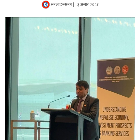
अनलाइनसमय |
३ असार २०८१