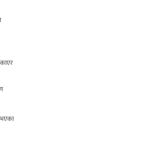
ल
 सकाएर
्ण
ु भएका