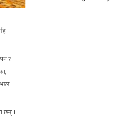
वाह
ापन र
का,
क भएर
ा छन् ।