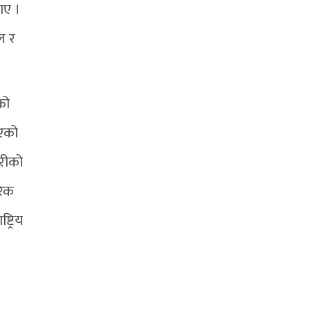
ाए ।
ल र
को
भएको
ारीको
रिक
ट्रिय