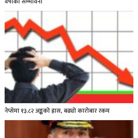
वर्षाको सम्भावना
नेप्सेमा १३.८२ अङ्कको ह्रास, बढ्यो कारोबार रकम