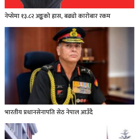
नेप्सेमा १३.८२ अङ्कको ह्रास, बढ्यो कारोबार रकम
भारतीय प्रधानसेनापति सेठ नेपाल आउँदै