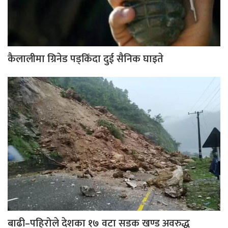
कैलालीमा ग्रिनेड पड्किँदा दुई सैनिक घाइते
बाढी–पहिरोले देशका १७ वटा सडक खण्ड अवरुद्ध