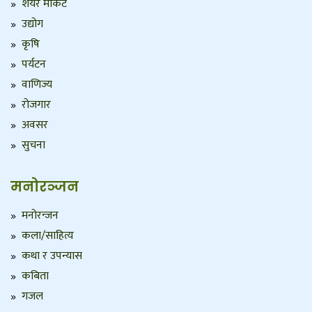
शेयर मार्केट
उद्योग
कृषि
पर्यटन
वाणिज्य
रोजगार
अवसर
सुचना
मनोरञ्जन
मनोरन्जन
कला/साहित्य
कथा र उपन्यास
कबिता
गजल