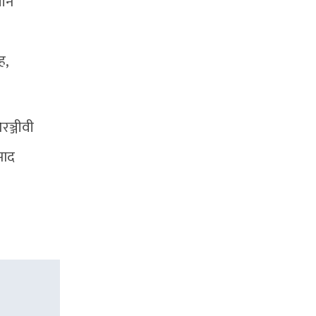
लीन
ह,
रञ्जीवी
साद