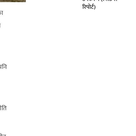
रिपोर्ट)
का
ी
पनि
ीति
।