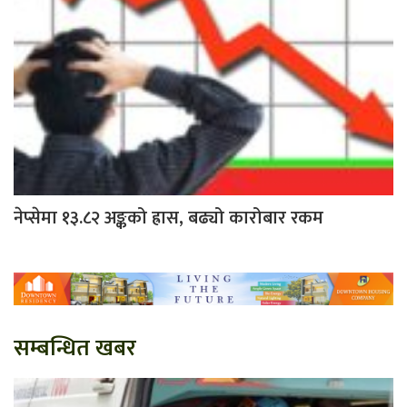
नेप्सेमा १३.८२ अङ्कको ह्रास, बढ्यो कारोबार रकम
सम्बन्धित खबर