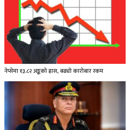
नेप्सेमा १३.८२ अङ्कको ह्रास, बढ्यो कारोबार रकम