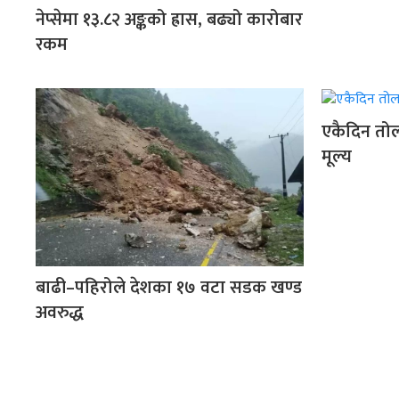
नेप्सेमा १३.८२ अङ्कको ह्रास, बढ्यो कारोबार
रकम
एकैदिन तोल
मूल्य
बाढी–पहिरोले देशका १७ वटा सडक खण्ड
अवरुद्ध