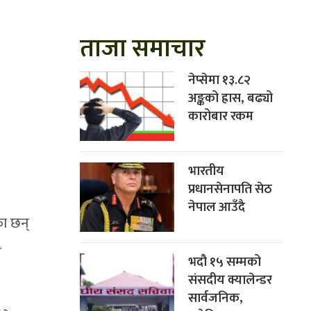
ताजा समाचार
नेप्सेमा १३.८२
अङ्कको ह्रास, बढ्यो
कारोबार रकम
भारतीय
प्रधानसेनापति सेठ
नेपाल आउँदै
का छन्
ि
भदौ १५ सम्मको
संसदीय क्यालेन्डर
सार्वजनिक,