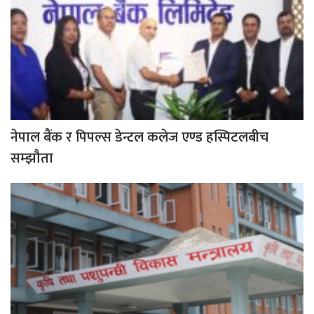
नेपाल बैंक र पिपल्स डेन्टल कलेज एण्ड हस्पिटलबीच
सम्झौता