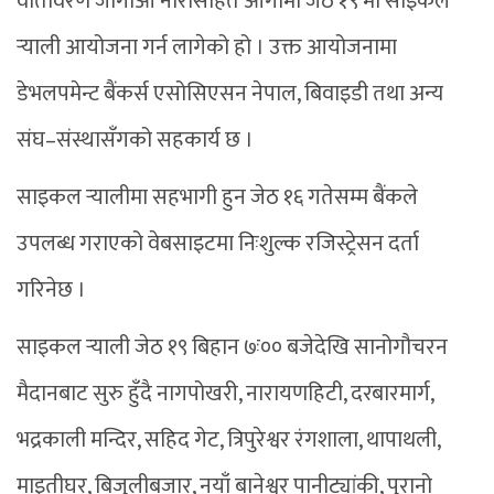
वातावरण जोगाऔं नारासहित आगामी जेठ १९ मा साइकल
र्‍याली आयोजना गर्न लागेको हो । उक्त आयोजनामा
डेभलपमेन्ट बैंकर्स एसोसिएसन नेपाल, बिवाइडी तथा अन्य
संघ–संस्थासँगको सहकार्य छ ।
साइकल र्‍यालीमा सहभागी हुन जेठ १६ गतेसम्म बैंकले
उपलब्ध गराएको वेबसाइटमा निःशुल्क रजिस्ट्रेसन दर्ता
गरिनेछ ।
साइकल र्‍याली जेठ १९ बिहान ७ः०० बजेदेखि सानोगौचरन
मैदानबाट सुरु हुँदै नागपोखरी, नारायणहिटी, दरबारमार्ग,
भद्रकाली मन्दिर, सहिद गेट, त्रिपुरेश्वर रंगशाला, थापाथली,
माइतीघर, बिजुलीबजार, नयाँ बानेश्वर पानीट्यांकी, पुरानो