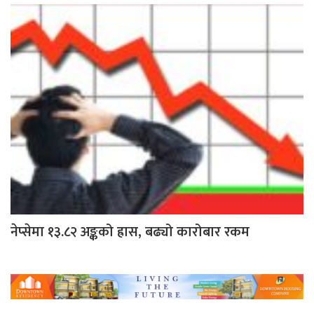
नेप्सेमा १३.८२ अङ्कको ह्रास, बढ्यो कारोबार रकम