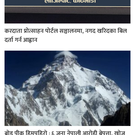
करदाता प्रोत्साहन पोर्टल सञ्चालनमा, नगद खरिदका बिल
दर्ता गर्न आह्वान
ब्रोड पीक हिमपहिरो : ६ जना नेपाली आरोही बेपत्ता, खोज